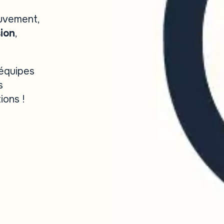
uvement,
ion
,
équipes
s
ions !