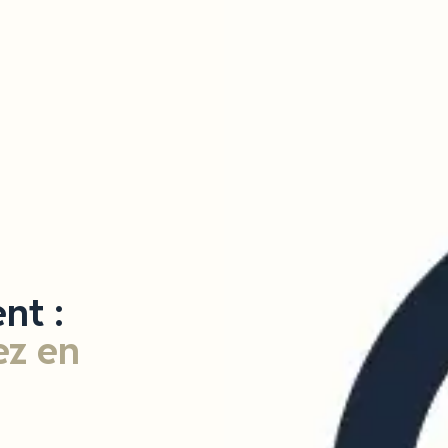
nt :
z en