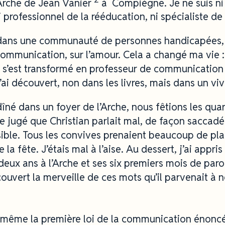
Arche de Jean Vanier
à Compiègne. Je ne suis ni 
professionnel de la rééducation, ni spécialiste de 
 dans une communauté de personnes handicapées, 
communication, sur l’amour. Cela a changé ma vie :
s s’est transformé en professeur de communication
’ai découvert, non dans les livres, mais dans un viv
 dîné dans un foyer de l’Arche, nous fêtions les qua
uite jugé que Christian parlait mal, de façon saccad
ble. Tous les convives prenaient beaucoup de plaisi
e la fête. J’étais mal à l’aise. Au dessert, j’ai appr
 deux ans à l’Arche et ses six premiers mois de paro
couvert la merveille de ces mots qu’il parvenait à n
oi-même la première loi de la communication énon