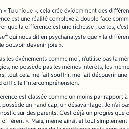
n « Tu unique », cela crée évidemment des différenc
rence est une réalité complexe à double face com
er que la différence est une richesse ; certes, c’est
4
se
qui nous dit en psychanalyste que « la différe
 pouvoir devenir joie ».
pas les événements comme moi, n’utilise pas la mê
gies, ne possède pas les mêmes intérêts, les même
s, tout cela me fait souffrir, me fait découvrir une 
 difficile l’intercompréhension.
férence est classée comme un moins par rapport à
il possède un handicap, un désavantage. Je n’ai pa
stic sur des parents. C’est déjà un progrès que de
t différent ». Mais, même ainsi, et tout simplement
ous ne sortons pas de la souffrance mais nous en 